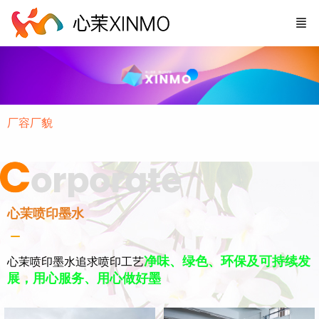
厂容厂貌
心茉喷印墨水
净味、绿色、环保及可持续发
心茉喷印墨水追求喷印工艺
展，用心服务、用心做好墨